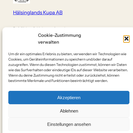
Hälsinglands Kupa AB
Bokförlag & Kulturverkstad
Cookie-Zustimmung
verwalten
Über uns
Datenschutz
Social
Instagram
Team
Impressum
Um dir ein optimales Erlebnis zu bieten, verwenden wir Technologien wie
Facebook
Cookies, um Geräteinformationen zu speichern und/oder darauf
Kontakt
Datenschutz
zuzugreifen. Wenn du diesen Technologien zustimmst, können wir Daten
Cookies
wie das Surfverhalten oder eindeutige IDs auf dieser Website verarbeiten.
Rückgaben
Wenn du deine Zustimmung nicht erteilst oder zurückziehst, können
bestimmte Merkmale und Funktionen beeinträchtigt werden.
​© Hälsinglands Kupa AB
Akzeptieren
www.halsinglandskupa.eu
Ablehnen
​Hildesheim, Bollnäs / 2025
Aktiebolag Org. No 559452-0438
Einstellungen ansehen