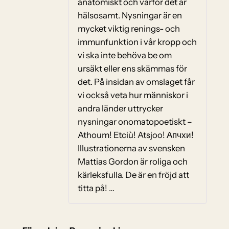
anatomiskt och varför det är
hälsosamt. Nysningar är en
mycket viktig renings- och
immunfunktion i vår kropp och
vi ska inte behöva be om
ursäkt eller ens skämmas för
det. På insidan av omslaget får
vi också veta hur människor i
andra länder uttrycker
nysningar onomatopoetiskt –
Athoum! Etciù! Atsjoo! Апчхи!
Illustrationerna av svensken
Mattias Gordon är roliga och
kärleksfulla. De är en fröjd att
titta på! …