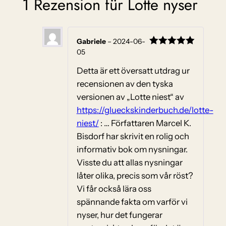
1 Rezension für
Lotte nyser
Gabriele
–
2024-06-
05
Bewertet
mit
5
von
5
Detta är ett översatt utdrag ur
recensionen av den tyska
versionen av „Lotte niest“ av
https://glueckskinderbuch.de/lotte-
niest/
: … Författaren Marcel K.
Bisdorf har skrivit en rolig och
informativ bok om nysningar.
Visste du att allas nysningar
låter olika, precis som vår röst?
Vi får också lära oss
spännande fakta om varför vi
nyser, hur det fungerar