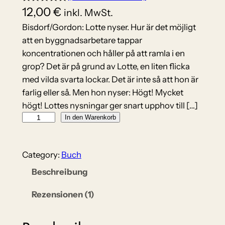
12,00
€
Bewertet
1
inkl. MwSt.
mit
5.00
Bisdorf/Gordon: Lotte nyser. Hur är det möjligt
von 5,
att en byggnadsarbetare tappar
basierend
koncentrationen och håller på att ramla i en
auf
grop? Det är på grund av Lotte, en liten flicka
Kundenbew
med vilda svarta lockar. Det är inte så att hon är
ertung
farlig eller så. Men hon nyser: Högt! Mycket
högt! Lottes nysningar ger snart upphov till […]
L
In den Warenkorb
o
t
Category:
Buch
t
e
Beschreibung
n
Rezensionen (1)
y
s
e