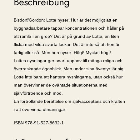
Beschreibung
r
M
.
Bisdorf/Gordon: Lotte nyser
Hur är det möjligt att en
e
byggnadsarbetare tappar koncentrationen och håller på
n
att ramla i en grop? Det är på grund av Lotte, en liten
g
flicka med vilda svarta lockar. Det är inte så att hon är
e
farlig eller så. Men hon nyser: Högt! Mycket högt!
Lottes nysningar ger snart upphov till många roliga och
överraskande ögonblick. Men under sina äventyr lär sig
Lotte inte bara att hantera nysningarna, utan också hur
man övervinner de oväntade situationerna med
självförtroende och mod.
En förtrollande berättelse om självacceptans och kraften
.
i att övervinna utmaningar
ISBN
978-91-527-8632-1